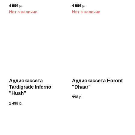
4 996
р.
4 996
р.
Нет в наличии
Нет в наличии
Аудиокассета
Аудиокассета Eoront
Tardigrade Inferno
"Dhaar"
"Hush"
998
р.
1 498
р.