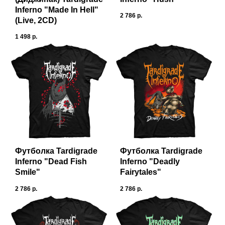
Inferno "Made In Hell"
2 786
р.
(Live, 2CD)
1 498
р.
Футболка Tardigrade
Футболка Tardigrade
Inferno "Dead Fish
Inferno "Deadly
Smile"
Fairytales"
2 786
р.
2 786
р.