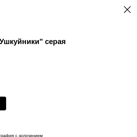
Ушкуйники" серая
ография с золочением