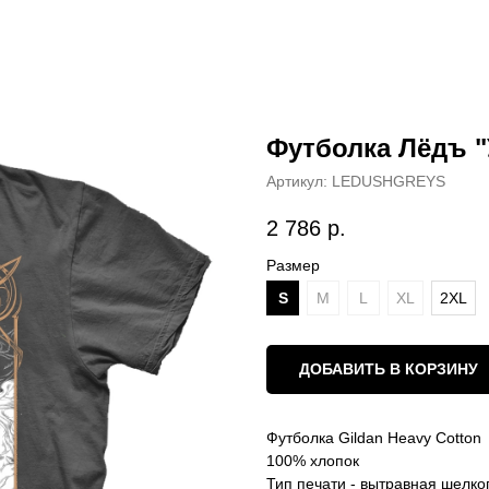
Футболка Лёдъ "
Артикул:
LEDUSHGREYS
2 786
р.
Размер
S
M
L
XL
2XL
ДОБАВИТЬ В КОРЗИНУ
Футболка Gildan Heavy Cotton
100% хлопок
Тип печати - вытравная шелк