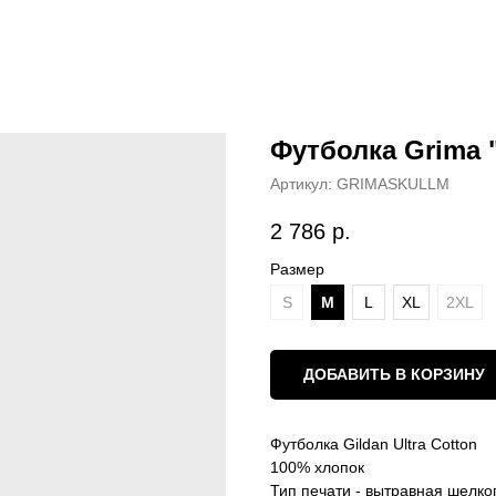
Футболка Grima "
Артикул:
GRIMASKULLM
2 786
р.
Размер
S
M
L
XL
2XL
ДОБАВИТЬ В КОРЗИНУ
Футболка Gildan Ultra Cotton
100% хлопок
Тип печати - вытравная шелк